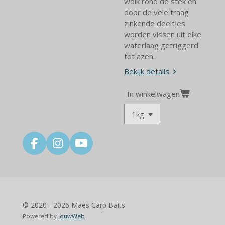
wolk rond de stek en
door de vele traag
zinkende deeltjes
worden vissen uit elke
waterlaag getriggerd
tot azen.
Bekijk details
In winkelwagen
F
I
Y
a
n
o
c
s
u
e
t
T
b
a
u
o
g
b
© 2020 - 2026 Maes Carp Baits
o
r
e
Powered by
JouwWeb
k
a