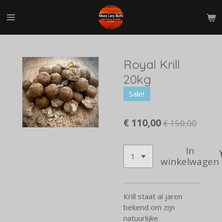
Ga
direct
naar
de
hoofdinhoud
Royal Krill
20kg
Sale!
€ 110,00
€ 150,00
In
winkelwagen
Krill staat al jaren
bekend om zijn
natuurlijke