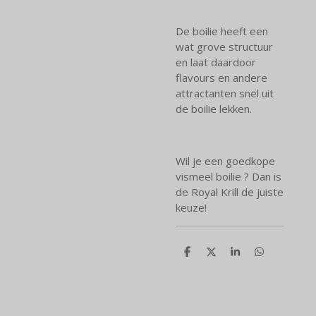
De boilie heeft een
wat grove structuur
en laat daardoor
flavours en andere
attractanten snel uit
de boilie lekken.
Wil je een goedkope
vismeel boilie ? Dan is
de Royal Krill de juiste
keuze!
D
D
S
D
e
e
h
e
l
e
a
l
e
l
r
e
n
e
n