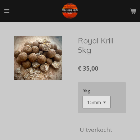
Ga
direct
naar
de
hoofdinhoud
Royal Krill
5kg
€ 35,00
5kg
Uitverkocht