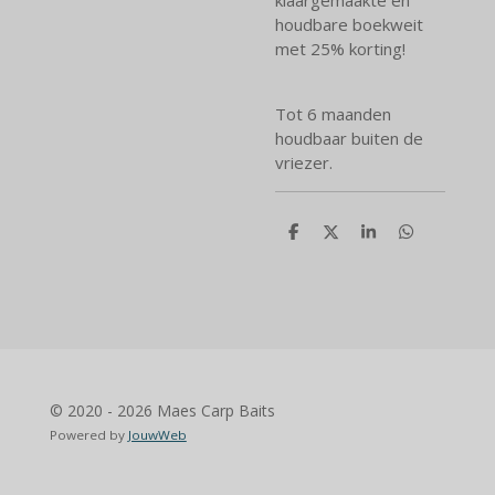
houdbare boekweit
met 25% korting!
Tot 6 maanden
houdbaar buiten de
vriezer.
D
D
S
D
e
e
h
e
l
e
a
l
e
l
r
e
n
e
n
© 2020 - 2026 Maes Carp Baits
Powered by
JouwWeb