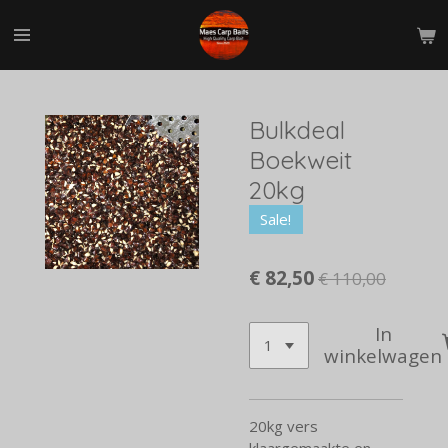
Ga
direct
naar
de
hoofdinhoud
Bulkdeal
Boekweit
20kg
Sale!
€ 82,50
€ 110,00
In
winkelwagen
20kg vers
klaargemaakte en